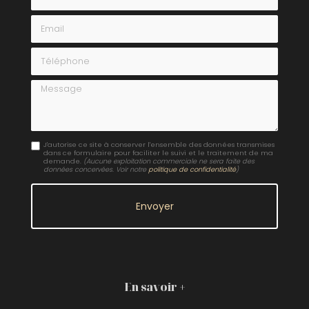
Email
Téléphone
Message
J'autorise ce site à conserver l'ensemble des données transmises
dans ce formulaire pour faciliter le suivi et le traitement de ma
demande.
(Aucune exploitation commerciale ne sera faite des
données concervées. Voir notre
politique de confidentialité
)
En savoir +