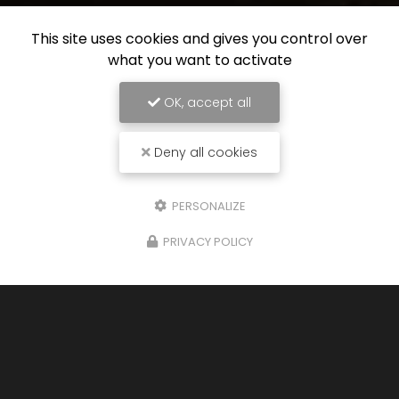
This site uses cookies and gives you control over
what you want to activate
OK, accept all
Deny all cookies
PERSONALIZE
PRIVACY POLICY
26/01/2026
Cuisine sur mesure à Saint-Étienne
Bienvenue chez
KF Agencement
, votre expert en
aménagement d'intérieur
basé à Dunières.