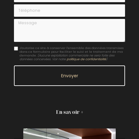
Téléphone
Message
J'autorise ce site à conserver l'ensemble des données transmises
dans ce formulaire pour faciliter le suivi et le traitement de ma
demande.
(Aucune exploitation commerciale ne sera faite des
données concervées. Voir notre
politique de confidentialité
)
En savoir +