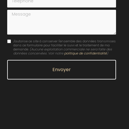
Message
J'autorise ce site à conserver l'ensemble des données transmises
dans ce formulaire pour faciliter le suivi et le traitement de ma
demande.
(Aucune exploitation commerciale ne sera faite des
données concervées. Voir notre
politique de confidentialité
)