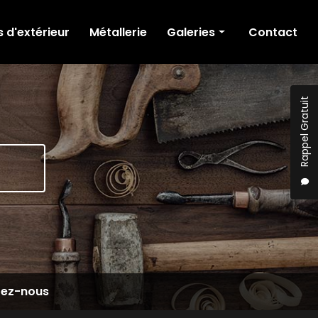
d'extérieur
Métallerie
Galeries
Contact
Agencement intérieur
Aménagements d'extérieur
Rappel Gratuit
Métallerie
Sous-traitance
tez-nous