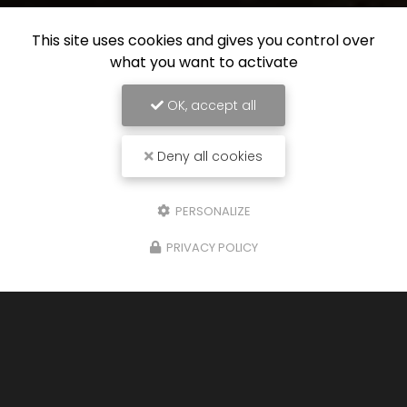
This site uses cookies and gives you control over
what you want to activate
OK, accept all
Deny all cookies
PERSONALIZE
PRIVACY POLICY
26/01/2026
Cuisine sur mesure à Saint-Étienne
Bienvenue chez
KF Agencement
, votre expert en
aménagement d'intérieur
basé à Dunières.