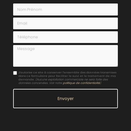
Nom Prénom
Email
Téléphone
Message
J'autorise ce site à conserver l'ensemble des données transmises
dans ce formulaire pour faciliter le suivi et le traitement de ma
demande.
(Aucune exploitation commerciale ne sera faite des
données concervées. Voir notre
politique de confidentialité
)