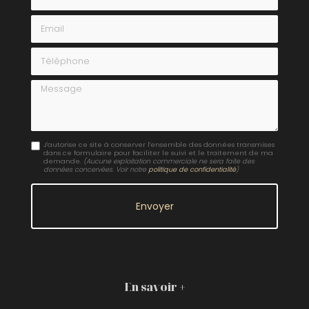
Email
Téléphone
Message
J'autorise ce site à conserver l'ensemble des données transmises
dans ce formulaire pour faciliter le suivi et le traitement de ma
demande.
(Aucune exploitation commerciale ne sera faite des
données concervées. Voir notre
politique de confidentialité
)
En savoir +