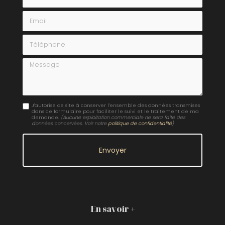
Email
Téléphone
Message
J'autorise ce site à conserver l'ensemble des données transmises
dans ce formulaire pour faciliter le suivi et le traitement de ma
demande.
(Aucune exploitation commerciale ne sera faite des
données concervées. Voir notre
politique de confidentialité
)
En savoir +