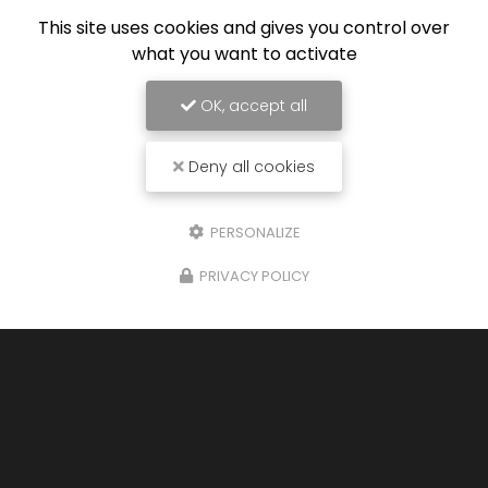
This site uses cookies and gives you control over
what you want to activate
OK, accept all
Deny all cookies
PERSONALIZE
PRIVACY POLICY
26/01/2026
Cuisine sur mesure à Saint-Étienne
Bienvenue chez
KF Agencement
, votre expert en
aménagement d'intérieur
basé à Dunières.
Nous sommes ravis de vous présenter un projet