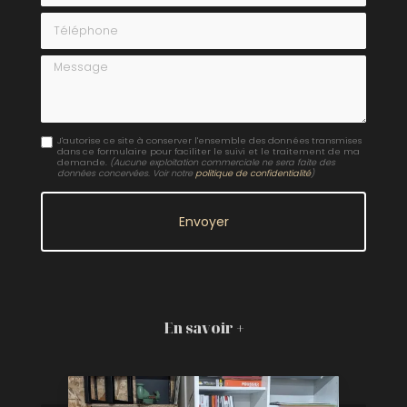
Téléphone
Message
J'autorise ce site à conserver l'ensemble des données transmises
dans ce formulaire pour faciliter le suivi et le traitement de ma
demande.
(Aucune exploitation commerciale ne sera faite des
données concervées. Voir notre
politique de confidentialité
)
En savoir +