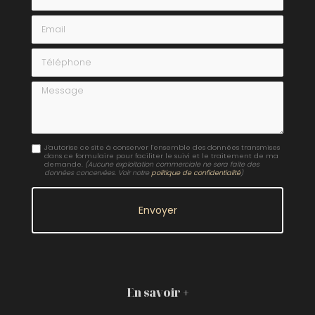
Email
Téléphone
Message
J'autorise ce site à conserver l'ensemble des données transmises
dans ce formulaire pour faciliter le suivi et le traitement de ma
demande.
(Aucune exploitation commerciale ne sera faite des
données concervées. Voir notre
politique de confidentialité
)
En savoir +