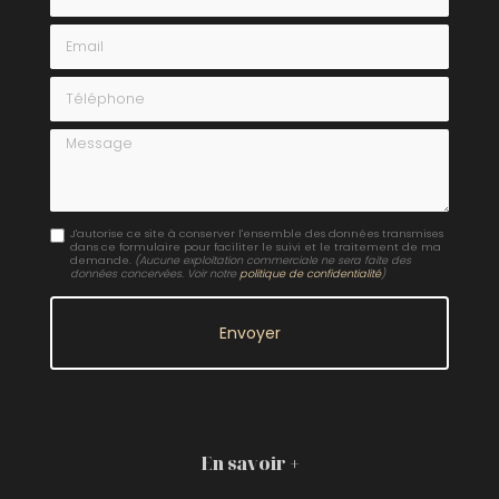
Email
Téléphone
Message
J'autorise ce site à conserver l'ensemble des données transmises
dans ce formulaire pour faciliter le suivi et le traitement de ma
demande.
(Aucune exploitation commerciale ne sera faite des
données concervées. Voir notre
politique de confidentialité
)
En savoir +